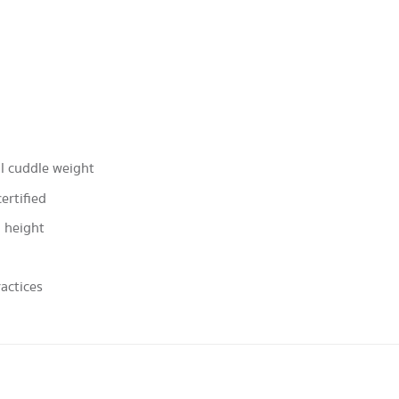
al cuddle weight
ertified
n height
actices