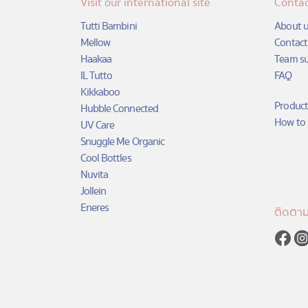
Visit our international site
Contac
Tutti Bambini
About u
Mellow
Contact
Haakaa
Team s
IL Tutto
FAQ
Kikkaboo
Product
Hubble Connected
How to 
UV Care
Snuggle Me Organic
Cool Bottles
Nuvita
Jollein
Eneres
ติดตาม