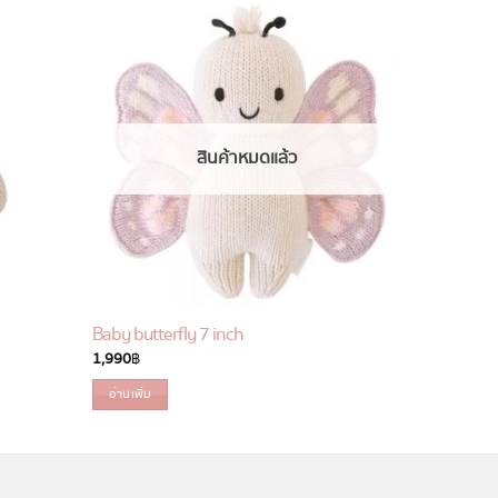
สินค้าหมดแล้ว
Baby butterfly 7 inch
Baby kitte
1,990
฿
1,990
฿
อ่านเพิ่ม
หยิบใส่ตะกร