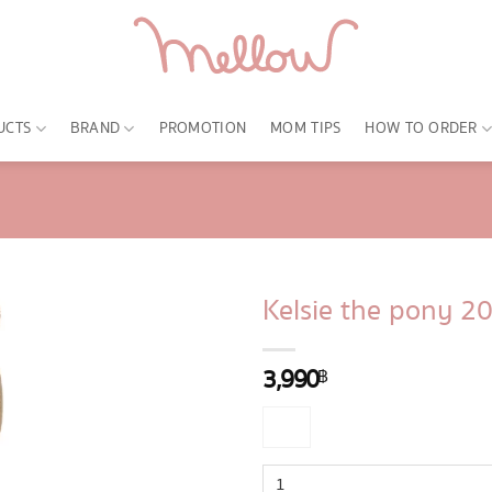
UCTS
BRAND
PROMOTION
MOM TIPS
HOW TO ORDER
Kelsie the pony 20
3,990
฿
จำนวน