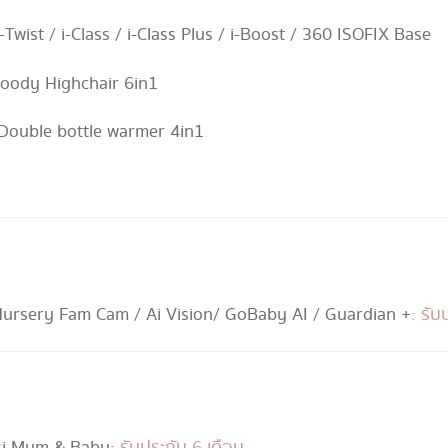
 i-Twist / i-Class / i-Class Plus / i-Boost / 360 ISOFIX Base
 Woody Highchair 6in1
t Double bottle warmer 4in1
ursery Fam Cam / Ai Vision / GoBaby AI / Guardian +
: รับ
pesi Mum & Baby :
รับประกัน 6 เดือน