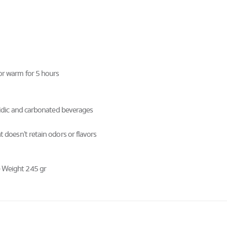
 or warm for 5 hours
acidic and carbonated beverages
t doesn’t retain odors or flavors
– Weight 245 gr