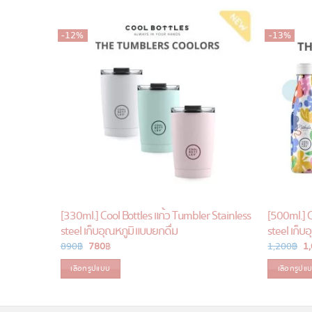
-12%
-13%
[330ml.] Cool Bottles แก้ว Tumbler Stainless
[500ml.] C
steel เก็บอุณหภูมิ แบบยกดื่ม
steel เก็บ
890
฿
Original
780
฿
Current
1,200
฿
Or
1
price
price
pr
was:
is:
w
เลือกรูปแบบ
เลือกรูปแ
890 ฿.
780 ฿.
1,
This
This
product
product