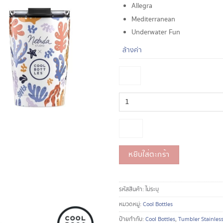
990 ฿.
850 ฿.
Allegra
Mediterranean
Underwater Fun
ล้างค่า
จำนวน
[
330ml.]
Cool
Bottles
แก้ว
หยิบใส่ตะกร้า
Tumbler
Stainless
steel
รหัสสินค้า:
ไม่ระบุ
เก็บ
หมวดหมู่:
Cool Bottles
อุณหภูมิ
แบบ
ป้ายกำกับ:
Cool Bottles
,
Tumbler Stainless