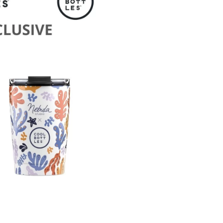
ยก
ดื่ม
รุ่น
มี
ลวดลาย
ชิ้น