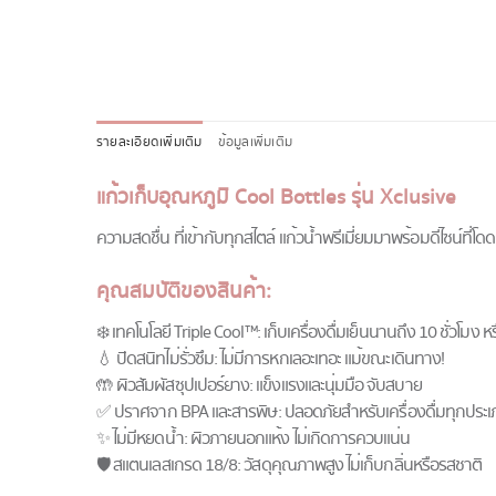
รายละเอียดเพิ่มเติม
ข้อมูลเพิ่มเติม
แก้วเก็บอุณหภูมิ Cool Bottles รุ่น Xclusive
ความสดชื่น ที่เข้ากับทุกสไตล์ แก้วน้ำพรีเมี่ยมมาพร้อมดีไซน์ที่โ
คุณสมบัติของสินค้า:
❄️ เทคโนโลยี Triple Cool™: เก็บเครื่องดื่มเย็นนานถึง 10 ชั่วโมง ห
💧 ปิดสนิทไม่รั่วซึม: ไม่มีการหกเลอะเทอะ แม้ขณะเดินทาง!
🤲 ผิวสัมผัสซุปเปอร์ยาง: แข็งแรงและนุ่มมือ จับสบาย
✅ ปราศจาก BPA และสารพิษ: ปลอดภัยสำหรับเครื่องดื่มทุกประเภท 
✨ ไม่มีหยดน้ำ: ผิวภายนอกแห้ง ไม่เกิดการควบแน่น
🛡️ สแตนเลสเกรด 18/8: วัสดุคุณภาพสูง ไม่เก็บกลิ่นหรือรสชาติ