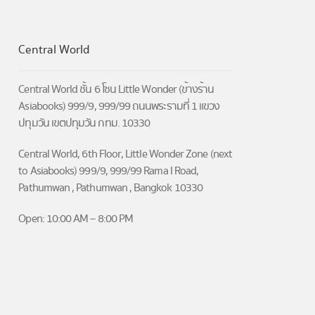
has
has
multiple
multiple
variants.
variants.
Central World
The
The
options
options
may
may
Central World ชั้น 6 โซน Little Wonder (ข้างร้าน
be
be
Asiabooks) 999/9, 999/99 ถนนพระรามที่ 1 แขวง
chosen
chosen
ปทุมวัน เขตปทุมวัน กทม. 10330
on
on
the
the
Central World, 6th Floor, Little Wonder Zone (next
product
product
to Asiabooks) 999/9, 999/99 Rama I Road,
page
page
Pathumwan , Pathumwan , Bangkok 10330
Open: 10:00 AM – 8:00 PM
→