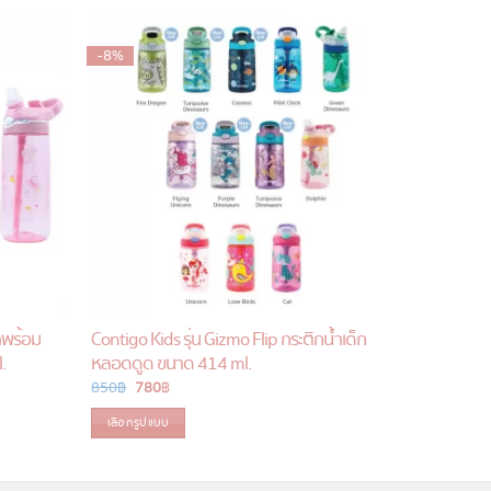
-8%
-10%
ำพร้อม
Contigo Kids รุ่น Gizmo Flip กระติกน้ำเด็ก
[ 350ml.] C
.
หลอดดูด ขนาด 414 ml.
steel เก็บ
850
฿
Original
780
฿
Current
1,100
฿
Or
99
price
price
pr
was:
is:
wa
เลือกรูปแบบ
เลือกรูปแบ
850 ฿.
780 ฿.
1,
This
This
product
product