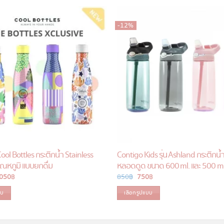
-12%
ool Bottles กระติกน้ำ Stainless
Contigo Kids รุ่น Ashland กระติกน้
อุณหภูมิ แบบยกดื่ม
หลอดดูด ขนาด 600 ml. และ 500 ml
iginal
,050
฿
Current
850
฿
Original
750
฿
Current
ice
price
price
price
as:
is:
was:
is:
บบ
เลือกรูปแบบ
200 ฿.
1,050 ฿.
850 ฿.
750 ฿.
This
product