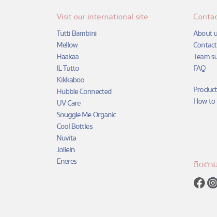
has
has
multiple
multiple
Visit our international site
Contac
variants.
variants.
Tutti Bambini
About u
The
The
Mellow
Contact
options
options
Haakaa
Team s
may
may
be
be
IL Tutto
FAQ
chosen
chosen
Kikkaboo
on
on
Product
Hubble Connected
the
the
How to 
UV Care
product
product
Snuggle Me Organic
page
page
Cool Bottles
Nuvita
Jollein
Eneres
ติดตาม