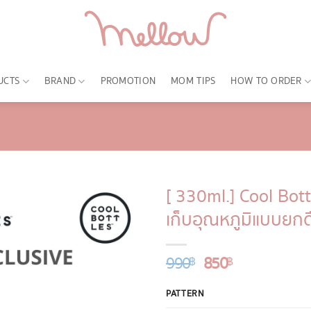
UCTS
BRAND
PROMOTION
MOM TIPS
HOW TO ORDER
[ 330ml.] Cool Bott
เก็บอุณหภูมิแบบยกดื
990
Original
850
Current
฿
฿
price
price
was:
is:
PATTERN