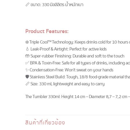
📏 ขนาด: 330 มิลลิลิตร น้ำหนักเบา
Product Features:
❄️ Triple Cool™ Technology: Keeps drinks cold for 10 hours
💧 Leak-Proof & Airtight: Perfect for active kids
🤲 Super-rubber Finishing: Durable and soft to the touch
✅ BPA & Toxin-Free: Safe for all types of drinks, including 
✨ Condensation-Free: Won’t sweat on your hands
🛡️ Stainless Steel Build: Tough, 18/8 food-grade material tha
📏 Size: 330 ml, lightweight and easy to carry
The Tumbler 330ml: Height 14 cm – Diameter 8,7 – 7,2 cm 
สินค้าที่เกี่ยวข้อง