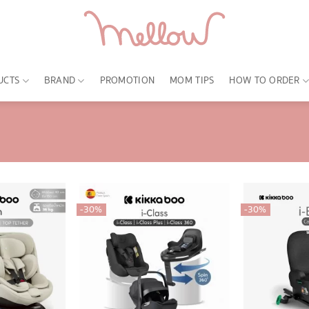
UCTS
BRAND
PROMOTION
MOM TIPS
HOW TO ORDER
-30%
-30%