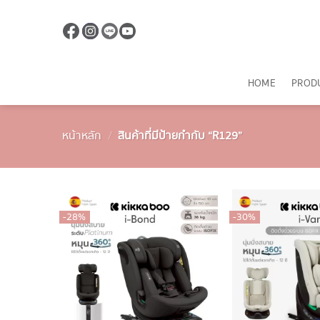
ข้าม
ไป
ยัง
เนื้อหา
HOME
PROD
หน้าหลัก
/
สินค้าที่มีป้ายกำกับ “R129”
-28%
-30%