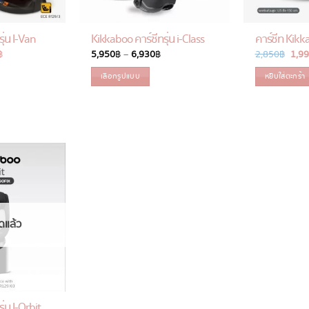
ุ่น I-Van
Kikkaboo คาร์ซีทรุ่น i-Class
คาร์ซีท Kikka
฿
Current
5,950
฿
–
6,930
฿
Price
2,850
฿
Orig
1,9
price
range:
pric
is:
5,950 ฿
was:
เลือกรูปแบบ
หยิบใส่ตะกร้า
฿.
10,500 ฿.
through
2,85
6,930 ฿
This
product
has
multiple
variants.
The
options
may
be
ดแล้ว
chosen
on
the
product
page
่น I-Orbit