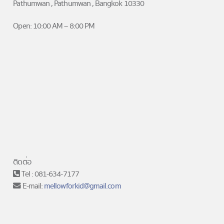
Pathumwan , Pathumwan , Bangkok 10330
Open: 10:00 AM – 8:00 PM
→
ติดต่อ
Tel : 081-634-7177
E-mail:
mellowforkid@gmail.com