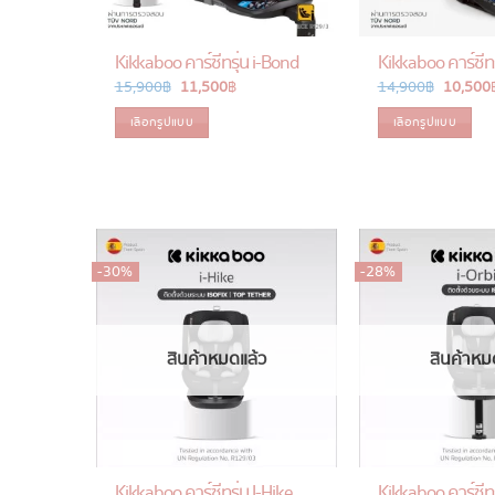
Kikkaboo คาร์ซีทรุ่น i-Bond
Kikkaboo คาร์ซีทร
15,900
฿
Original
11,500
฿
Current
14,900
฿
Original
10,500
price
price
price
was:
is:
was:
เลือกรูปแบบ
เลือกรูปแบบ
15,900 ฿.
11,500 ฿.
14,900 
This
This
product
product
has
has
multiple
multiple
variants.
variants.
-30%
-28%
The
The
options
options
may
may
be
be
สินค้าหมดแล้ว
สินค้าหม
chosen
chosen
on
on
the
the
product
product
page
page
Kikkaboo คาร์ซีทรุ่น I-Hike
Kikkaboo คาร์ซีทรุ