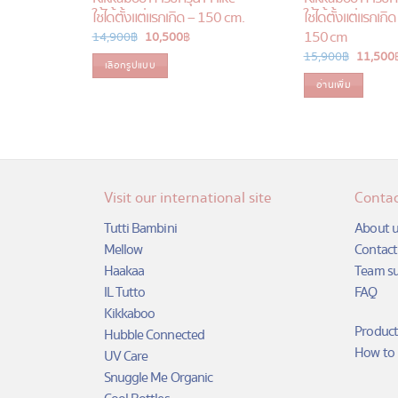
ใช้ได้ตั้งแต่แรกเกิด – 150 cm.
ใช้ได้ตั้งแต่แรกเกิ
150 cm
14,900
฿
Original
10,500
฿
Current
price
price
15,900
฿
Original
11,500
was:
is:
เลือกรูปแบบ
price
14,900 ฿.
10,500 ฿.
was:
อ่านเพิ่ม
This
15,900 
product
has
multiple
variants.
The
Visit our international site
Contac
options
may
Tutti Bambini
About u
be
Mellow
Contact
chosen
Haakaa
Team s
on
IL Tutto
FAQ
the
Kikkaboo
product
Product
Hubble Connected
page
How to 
UV Care
Snuggle Me Organic