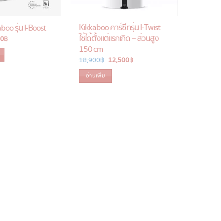
Kikkaboo คาร์ซีทรุ่น I-Twist
boo รุ่น I-Boost
ใช้ได้ตั้งแต่แรกเกิด – ส่วนสูง
inal
90
฿
Current
e
price
150 cm
is:
0 ฿.
1,990 ฿.
18,900
฿
Original
12,500
฿
Current
price
price
was:
is:
อ่านเพิ่ม
18,900 ฿.
12,500 ฿.