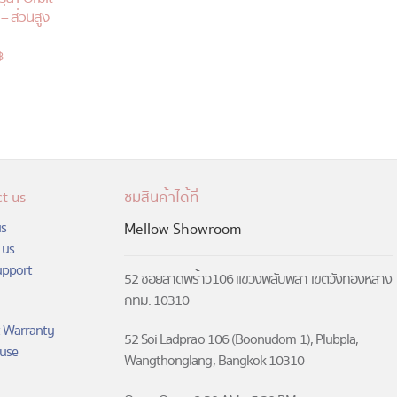
ด – ส่วนสูง
฿
Current
price
is:
฿.
11,500 ฿.
t us
ชมสินค้าได้ที่
s
Mellow Showroom
 us
upport
52 ซอยลาดพร้าว106 แขวงพลับพลา เขตวังทองหลาง
กทม. 10310
 Warranty
52 Soi Ladprao 106 (Boonudom 1), Plubpla,
use
Wangthonglang, Bangkok 10310