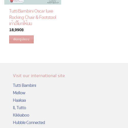
Tutti Bambini Oscar luxe
Rocking Chair & Footstool
เก้าอี้โยกให้นม
18,990
฿
เลือกรูปแบบ
This
product
has
multiple
variants.
Visit our international site
The
options
Tutti Bambini
may
Mellow
be
Haakaa
chosen
IL Tutto
on
Kikkaboo
the
product
Hubble Connected