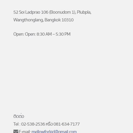
52 Soi Ladprao 106 (Boonudom 1), Plubpla,
Wangthonglang, Bangkok 10310
Open: Open: 8:30 AM – 5:30 PM
ติดต่อ
Tel : 02-538-2536 หรือ 081-634-7177
E-mail:
mellowforkid@gmail.com