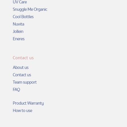
page
UV Care
Snuggle Me Organic
Cool Bottles
Nuvita
Jollein
Eneres
Contact us
About us
Contact us
Team support
FAQ
Product Warranty
How to use