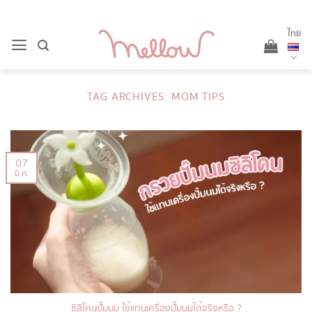
ข้าม
ไป
ไทย
ยัง
เนื้อหา
TAG ARCHIVES:
MOM TIPS
07
มี.ค.
ซิลิโคนปั๊มนม ใช้แทนเครื่องปั๊มนมได้จริงหรือ ?